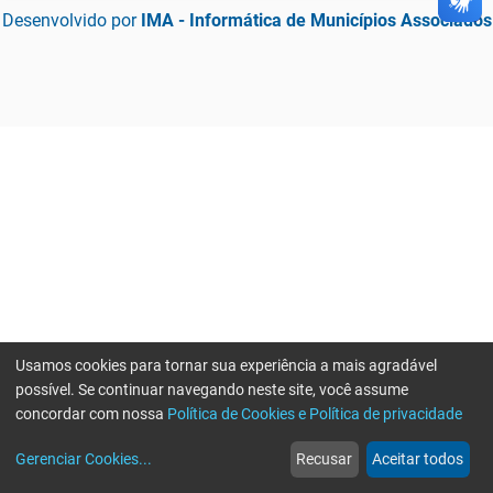
Desenvolvido por
IMA - Informática de Municípios Associados
Usamos cookies para tornar sua experiência a mais agradável
possível. Se continuar navegando neste site, você assume
concordar com nossa
Política de Cookies e Política de privacidade
home
build_circle
event
web
more_horiz
Gerenciar Cookies
...
Recusar
Aceitar todos
Início
Serviços
Eventos
Notícias
Mais