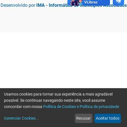
Desenvolvido por
IMA - Informática de Municípios Associados
Usamos cookies para tornar sua experiência a mais agradável
possível. Se continuar navegando neste site, você assume
concordar com nossa
Política de Cookies e Política de privacidade
home
build_circle
event
web
more_horiz
Erro ao enviar informações, por favor tente novamente
Gerenciar Cookies
...
Recusar
Aceitar todos
Início
Serviços
Eventos
Notícias
Mais