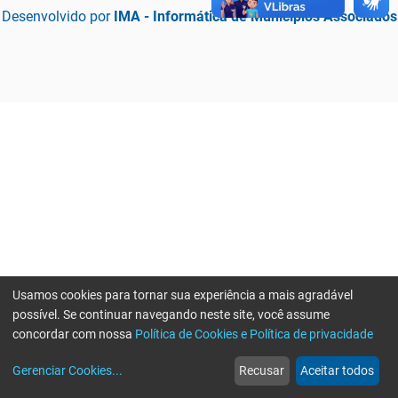
Desenvolvido por
IMA - Informática de Municípios Associados
Usamos cookies para tornar sua experiência a mais agradável
possível. Se continuar navegando neste site, você assume
concordar com nossa
Política de Cookies e Política de privacidade
home
build_circle
event
web
more_horiz
Erro ao enviar informações, por favor tente novamente
Gerenciar Cookies
...
Recusar
Aceitar todos
Início
Serviços
Eventos
Notícias
Mais