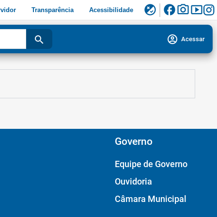
facebook
photo_camera
smart_display
flaky
vidor
Transparência
Acessibilidade
account_circle
search
Acessar
Governo
Equipe de Governo
Ouvidoria
Câmara Municipal