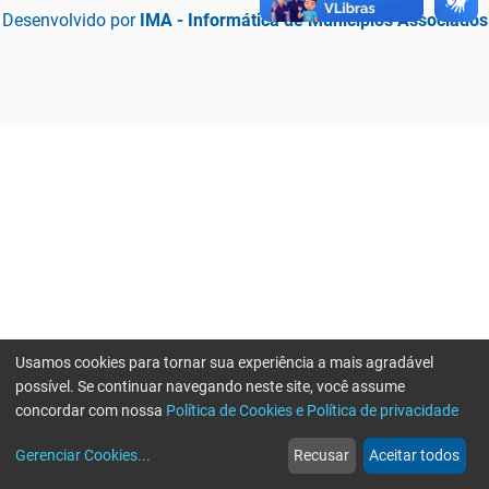
Desenvolvido por
IMA - Informática de Municípios Associados
Usamos cookies para tornar sua experiência a mais agradável
possível. Se continuar navegando neste site, você assume
concordar com nossa
Política de Cookies e Política de privacidade
home
build_circle
event
web
more_horiz
Erro ao enviar informações, por favor tente novamente
Gerenciar Cookies
...
Recusar
Aceitar todos
Início
Serviços
Eventos
Notícias
Mais