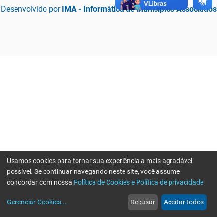
Desenvolvido por
IMA - Informática de Municípios Associados
Usamos cookies para tornar sua experiência a mais agradável
possível. Se continuar navegando neste site, você assume
concordar com nossa
Política de Cookies e Política de privacidade
home
build_circle
event
web
more_horiz
Erro ao enviar informações, por favor tente novamente
Gerenciar Cookies
...
Recusar
Aceitar todos
Início
Serviços
Eventos
Notícias
Mais