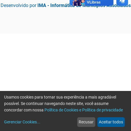
Desenvolvido por
IMA - Informática de Municípios Associados
Usamos cookies para tornar sua experiência a mais agradável
possível. Se continuar navegando neste site, você assume
concordar com nossa
Política de Cookies e Política de privacidade
home
build_circle
event
web
more_horiz
Erro ao enviar informações, por favor tente novamente
Gerenciar Cookies
...
Recusar
Aceitar todos
Início
Serviços
Eventos
Notícias
Mais