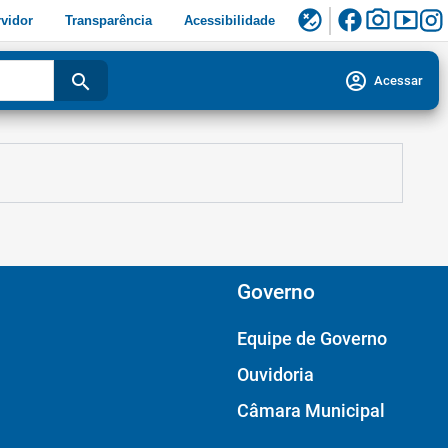
facebook
photo_camera
smart_display
flaky
vidor
Transparência
Acessibilidade
account_circle
search
Acessar
Governo
Equipe de Governo
Ouvidoria
Câmara Municipal