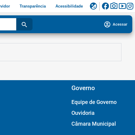
facebook
photo_camera
smart_display
flaky
vidor
Transparência
Acessibilidade
account_circle
search
Acessar
Governo
Equipe de Governo
Ouvidoria
Câmara Municipal