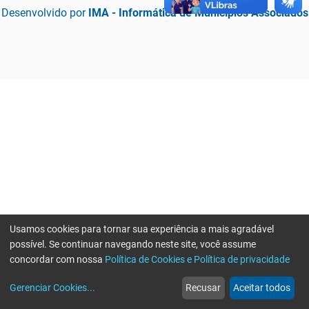
Desenvolvido por
IMA - Informática de Municípios Associados
Usamos cookies para tornar sua experiência a mais agradável
possível. Se continuar navegando neste site, você assume
concordar com nossa
Política de Cookies e Política de privacidade
home
build_circle
event
web
more_horiz
Erro ao enviar informações, por favor tente novamente
Gerenciar Cookies
...
Recusar
Aceitar todos
Início
Serviços
Eventos
Notícias
Mais