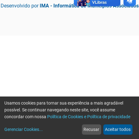
Desenvolvido por
IMA - Informática de Municípios Associados
Usamos cookies para tornar sua experiência a mais agradável
possível. Se continuar navegando neste site, você assume
concordar com nossa
Política de Cookies e Política de privacidade
home
build_circle
event
web
more_horiz
Erro ao enviar informações, por favor tente novamente
Gerenciar Cookies
...
Recusar
Aceitar todos
Início
Serviços
Eventos
Notícias
Mais