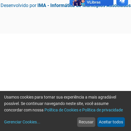
Desenvolvido por
IMA - Informática de Municípios Associados
Usamos cookies para tornar sua experiência a mais agradável
possível. Se continuar navegando neste site, você assume
concordar com nossa
Política de Cookies e Política de privacidade
home
build_circle
event
web
more_horiz
Erro ao enviar informações, por favor tente novamente
Gerenciar Cookies
...
Recusar
Aceitar todos
Início
Serviços
Eventos
Notícias
Mais