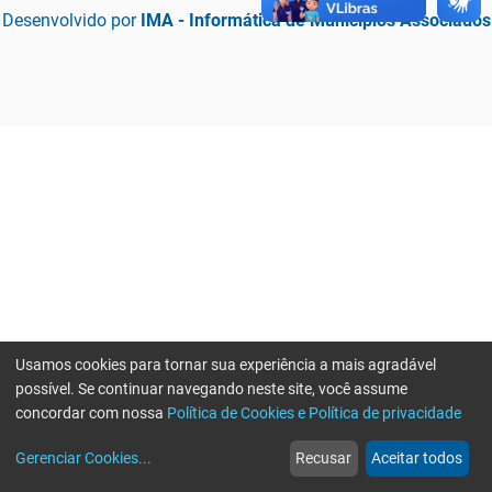
Desenvolvido por
IMA - Informática de Municípios Associados
Usamos cookies para tornar sua experiência a mais agradável
possível. Se continuar navegando neste site, você assume
concordar com nossa
Política de Cookies e Política de privacidade
home
build_circle
event
web
more_horiz
Erro ao enviar informações, por favor tente novamente
Gerenciar Cookies
...
Recusar
Aceitar todos
Início
Serviços
Eventos
Notícias
Mais