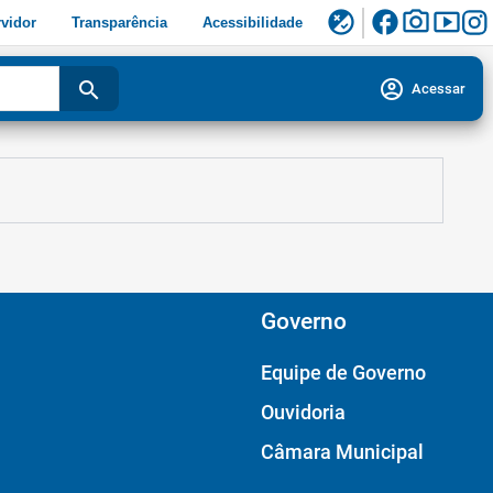
facebook
photo_camera
smart_display
flaky
vidor
Transparência
Acessibilidade
account_circle
search
Acessar
Governo
Equipe de Governo
Ouvidoria
Câmara Municipal