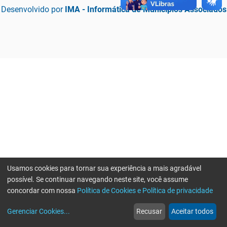
Desenvolvido por
IMA - Informática de Municípios Associados
Usamos cookies para tornar sua experiência a mais agradável
possível. Se continuar navegando neste site, você assume
concordar com nossa
Política de Cookies e Política de privacidade
home
build_circle
event
web
more_horiz
Erro ao enviar informações, por favor tente novamente
Gerenciar Cookies
...
Recusar
Aceitar todos
Início
Serviços
Eventos
Notícias
Mais