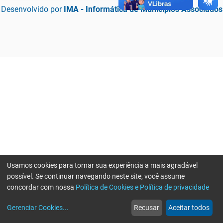
Desenvolvido por
IMA - Informática de Municípios Associados
Usamos cookies para tornar sua experiência a mais agradável
possível. Se continuar navegando neste site, você assume
concordar com nossa
Política de Cookies e Política de privacidade
home
build_circle
event
web
more_horiz
Erro ao enviar informações, por favor tente novamente
Gerenciar Cookies
...
Recusar
Aceitar todos
Início
Serviços
Eventos
Notícias
Mais