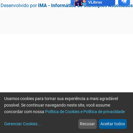
Desenvolvido por
IMA - Informática de Municípios Associados
Usamos cookies para tornar sua experiência a mais agradável
possível. Se continuar navegando neste site, você assume
concordar com nossa
Política de Cookies e Política de privacidade
home
build_circle
event
web
more_horiz
Erro ao enviar informações, por favor tente novamente
Gerenciar Cookies
...
Recusar
Aceitar todos
Início
Serviços
Eventos
Notícias
Mais