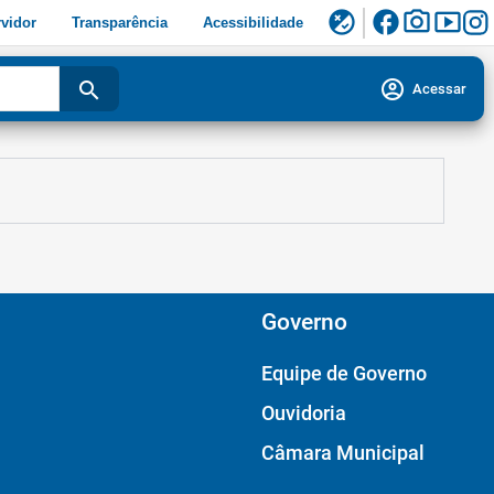
facebook
photo_camera
smart_display
flaky
vidor
Transparência
Acessibilidade
account_circle
search
Acessar
Governo
Equipe de Governo
Ouvidoria
Câmara Municipal