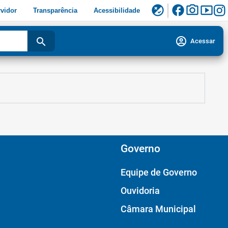
facebook
photo_camera
smart_display
flaky
vidor
Transparência
Acessibilidade
account_circle
search
Acessar
Governo
Equipe de Governo
Ouvidoria
Câmara Municipal