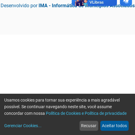
Desenvolvido por
IMA - Informática de Municípios Associados
Usamos cookies para tornar sua experiência a mais agradável
possível. Se continuar navegando neste site, você assume
concordar com nossa
Política de Cookies e Política de privacidade
home
build_circle
event
web
more_horiz
Erro ao enviar informações, por favor tente novamente
Gerenciar Cookies
...
Recusar
Aceitar todos
Início
Serviços
Eventos
Notícias
Mais