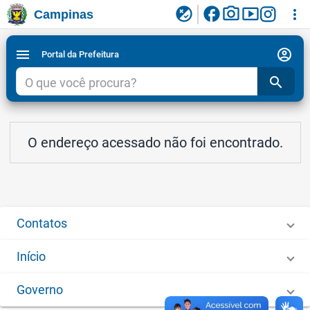
facebook
photo_camera
smart_display
flaky
more_vert
Campinas
Ligar/Desligar contraste visual de tela para
Ir para conteudo
Ir para menu do site da Prefeitura de Campinas
1
2
3
acessibilidade
account_circle
menu
Portal da Prefeitura
search
O endereço acessado não foi encontrado.
Contatos
Início
Governo