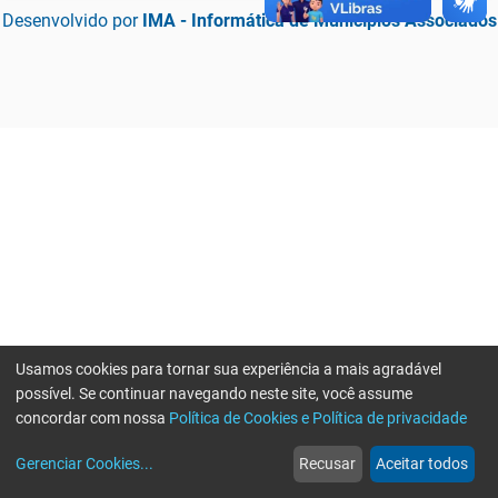
Desenvolvido por
IMA - Informática de Municípios Associados
Usamos cookies para tornar sua experiência a mais agradável
possível. Se continuar navegando neste site, você assume
concordar com nossa
Política de Cookies e Política de privacidade
home
build_circle
event
web
more_horiz
Erro ao enviar informações, por favor tente novamente
Gerenciar Cookies
...
Recusar
Aceitar todos
Início
Serviços
Eventos
Notícias
Mais