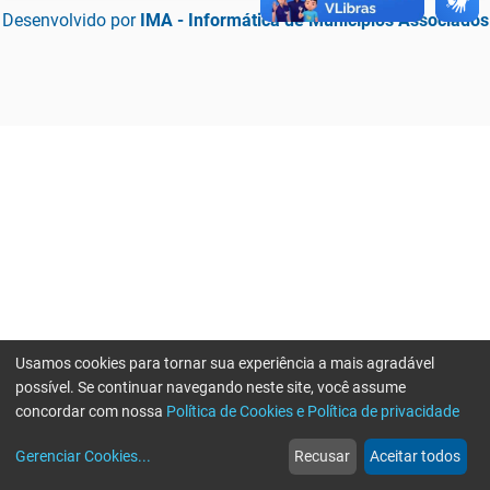
Desenvolvido por
IMA - Informática de Municípios Associados
Usamos cookies para tornar sua experiência a mais agradável
possível. Se continuar navegando neste site, você assume
concordar com nossa
Política de Cookies e Política de privacidade
home
build_circle
event
web
more_horiz
Erro ao enviar informações, por favor tente novamente
Gerenciar Cookies
...
Recusar
Aceitar todos
Início
Serviços
Eventos
Notícias
Mais