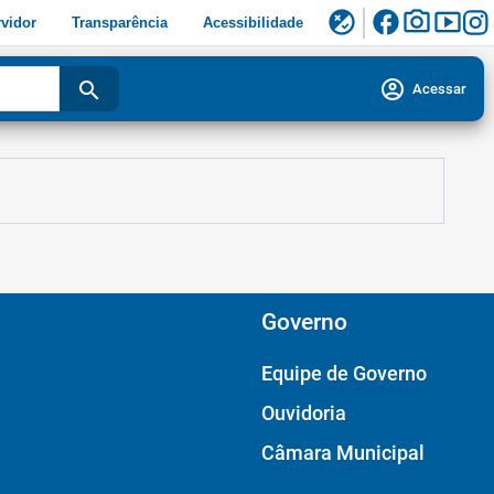
facebook
photo_camera
smart_display
flaky
vidor
Transparência
Acessibilidade
account_circle
search
Acessar
Governo
Equipe de Governo
Ouvidoria
Câmara Municipal