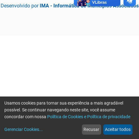
Desenvolvido por
IMA - Informática de Municípios Associados
Usamos cookies para tornar sua experiência a mais agradável
possível. Se continuar navegando neste site, você assume
concordar com nossa
Política de Cookies e Política de privacidade
home
build_circle
event
web
more_horiz
Erro ao enviar informações, por favor tente novamente
Gerenciar Cookies
...
Recusar
Aceitar todos
Início
Serviços
Eventos
Notícias
Mais