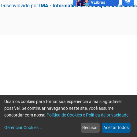
Desenvolvido por
IMA - Informática de Municípios Associados
Usamos cookies para tornar sua experiência a mais agradável
possível. Se continuar navegando neste site, você assume
concordar com nossa
Política de Cookies e Política de privacidade
home
build_circle
event
web
more_horiz
Erro ao enviar informações, por favor tente novamente
Gerenciar Cookies
...
Recusar
Aceitar todos
Início
Serviços
Eventos
Notícias
Mais