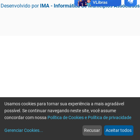
Desenvolvido por
IMA - Informática de Municípios Associados
Usamos cookies para tornar sua experiência a mais agradável
possível. Se continuar navegando neste site, você assume
concordar com nossa
Política de Cookies e Política de privacidade
home
build_circle
event
web
more_horiz
Erro ao enviar informações, por favor tente novamente
Gerenciar Cookies
...
Recusar
Aceitar todos
Início
Serviços
Eventos
Notícias
Mais