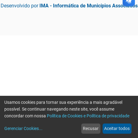
Desenvolvido por
IMA - Informática de Municípios Associados
Usamos cookies para tornar sua experiência a mais agradável
possível. Se continuar navegando neste site, você assume
concordar com nossa
Política de Cookies e Política de privacidade
home
build_circle
event
web
more_horiz
Gerenciar Cookies
...
Recusar
Aceitar todos
Início
Serviços
Eventos
Notícias
Mais