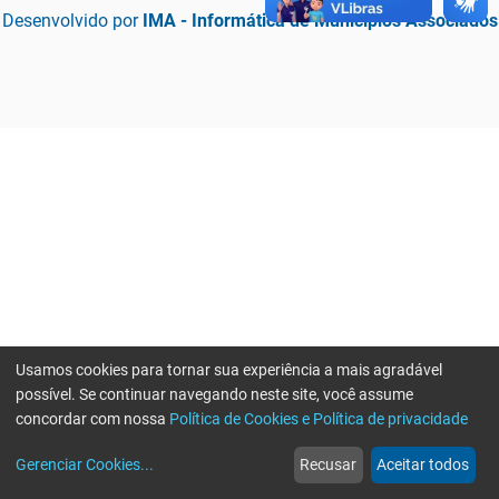
Desenvolvido por
IMA - Informática de Municípios Associados
Usamos cookies para tornar sua experiência a mais agradável
possível. Se continuar navegando neste site, você assume
concordar com nossa
Política de Cookies e Política de privacidade
home
build_circle
event
web
more_horiz
Erro ao enviar informações, por favor tente novamente
Gerenciar Cookies
...
Recusar
Aceitar todos
Início
Serviços
Eventos
Notícias
Mais