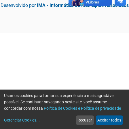
Desenvolvido por
IMA - Informática de Municípios Associados
Usamos cookies para tornar sua experiência a mais agradável
possível. Se continuar navegando neste site, você assume
concordar com nossa
Política de Cookies e Política de privacidade
home
build_circle
event
web
more_horiz
Erro ao enviar informações, por favor tente novamente
Gerenciar Cookies
...
Recusar
Aceitar todos
Início
Serviços
Eventos
Notícias
Mais