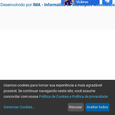
Desenvolvido por
IMA - Informática de Municípios Associados
Usamos cookies para tornar sua experiência a mais agradável
possível. Se continuar navegando neste site, você assume
concordar com nossa
Política de Cookies e Política de privacidade
home
build_circle
event
web
more_horiz
Erro ao enviar informações, por favor tente novamente
Gerenciar Cookies
...
Recusar
Aceitar todos
Início
Serviços
Eventos
Notícias
Mais