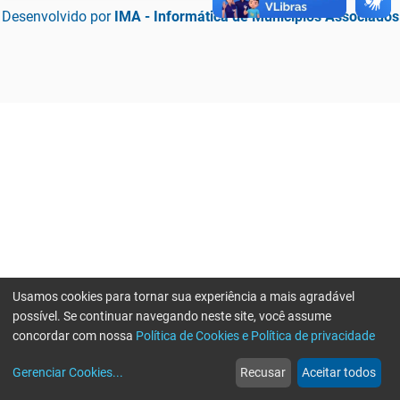
Desenvolvido por
IMA - Informática de Municípios Associados
Usamos cookies para tornar sua experiência a mais agradável
possível. Se continuar navegando neste site, você assume
concordar com nossa
Política de Cookies e Política de privacidade
home
build_circle
event
web
more_horiz
Erro ao enviar informações, por favor tente novamente
Gerenciar Cookies
...
Recusar
Aceitar todos
Início
Serviços
Eventos
Notícias
Mais