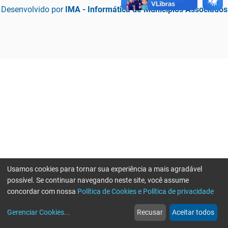
Desenvolvido por
IMA - Informática de Municípios Associados
Usamos cookies para tornar sua experiência a mais agradável
possível. Se continuar navegando neste site, você assume
concordar com nossa
Política de Cookies e Política de privacidade
home
build_circle
event
web
more_horiz
Erro ao enviar informações, por favor tente novamente
Gerenciar Cookies
...
Recusar
Aceitar todos
Início
Serviços
Eventos
Notícias
Mais