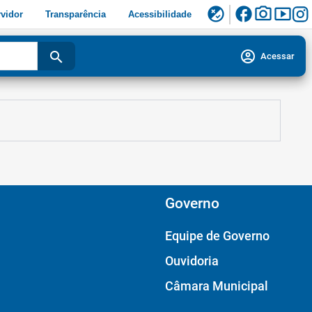
facebook
photo_camera
smart_display
flaky
vidor
Transparência
Acessibilidade
account_circle
search
Acessar
Governo
Equipe de Governo
Ouvidoria
Câmara Municipal