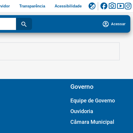
facebook
photo_camera
smart_display
flaky
vidor
Transparência
Acessibilidade
account_circle
search
Acessar
Governo
Equipe de Governo
Ouvidoria
Câmara Municipal