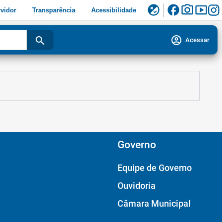
facebook
photo_camera
smart_display
flaky
vidor
Transparência
Acessibilidade
account_circle
search
Acessar
Governo
Equipe de Governo
Ouvidoria
Câmara Municipal