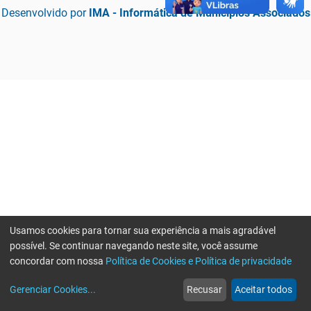
Desenvolvido por
IMA - Informática de Municípios Associados
Usamos cookies para tornar sua experiência a mais agradável
possível. Se continuar navegando neste site, você assume
concordar com nossa
Política de Cookies e Política de privacidade
home
build_circle
event
web
more_horiz
Erro ao enviar informações, por favor tente novamente
Gerenciar Cookies
...
Recusar
Aceitar todos
Início
Serviços
Eventos
Notícias
Mais