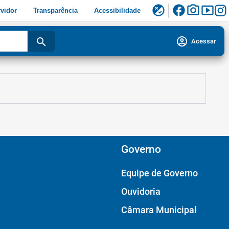
facebook
photo_camera
smart_display
flaky
vidor
Transparência
Acessibilidade
account_circle
search
Acessar
Governo
Equipe de Governo
Ouvidoria
Câmara Municipal