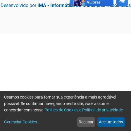
Desenvolvido por
IMA - Informática de Municípios Associados
Usamos cookies para tornar sua experiência a mais agradável
possível. Se continuar navegando neste site, você assume
concordar com nossa
Política de Cookies e Política de privacidade
home
build_circle
event
web
more_horiz
Erro ao enviar informações, por favor tente novamente
Gerenciar Cookies
...
Recusar
Aceitar todos
Início
Serviços
Eventos
Notícias
Mais