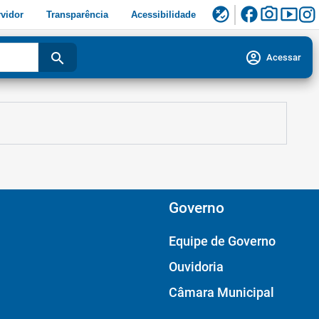
facebook
photo_camera
smart_display
flaky
vidor
Transparência
Acessibilidade
account_circle
search
Acessar
Governo
Equipe de Governo
Ouvidoria
Câmara Municipal