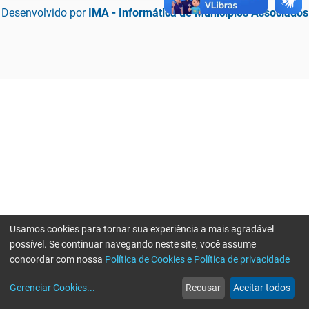
Desenvolvido por
IMA - Informática de Municípios Associados
Usamos cookies para tornar sua experiência a mais agradável
possível. Se continuar navegando neste site, você assume
concordar com nossa
Política de Cookies e Política de privacidade
home
build_circle
event
web
more_horiz
Erro ao enviar informações, por favor tente novamente
Gerenciar Cookies
...
Recusar
Aceitar todos
Início
Serviços
Eventos
Notícias
Mais