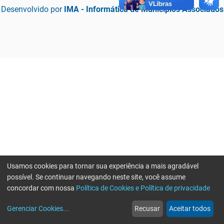
Desenvolvido por
IMA - Informática de Municípios Associados
Usamos cookies para tornar sua experiência a mais agradável
possível. Se continuar navegando neste site, você assume
concordar com nossa
Política de Cookies e Política de privacidade
home
build_circle
event
web
more_horiz
Erro ao enviar informações, por favor tente novamente
Gerenciar Cookies
...
Recusar
Aceitar todos
Início
Serviços
Eventos
Notícias
Mais