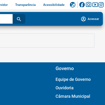
facebook
photo_camera
smart_display
flaky
vidor
Transparência
Acessibilidade
account_circle
search
Acessar
Governo
Equipe de Governo
Ouvidoria
Câmara Municipal