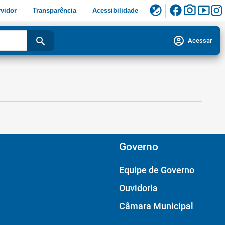
facebook
photo_camera
smart_display
flaky
vidor
Transparência
Acessibilidade
account_circle
search
Acessar
Governo
Equipe de Governo
Ouvidoria
Câmara Municipal