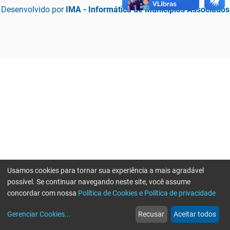
Desenvolvido por
IMA - Informática de Municípios Associados
Usamos cookies para tornar sua experiência a mais agradável
possível. Se continuar navegando neste site, você assume
concordar com nossa
Política de Cookies e Política de privacidade
home
build_circle
event
web
more_horiz
Erro ao enviar informações, por favor tente novamente
Gerenciar Cookies
...
Recusar
Aceitar todos
Início
Serviços
Eventos
Notícias
Mais