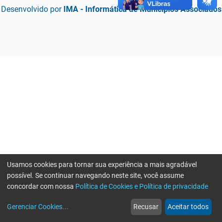
Desenvolvido por
IMA - Informática de Municípios Associados
Usamos cookies para tornar sua experiência a mais agradável
possível. Se continuar navegando neste site, você assume
concordar com nossa
Política de Cookies e Política de privacidade
home
build_circle
event
web
more_horiz
Erro ao enviar informações, por favor tente novamente
Gerenciar Cookies
...
Recusar
Aceitar todos
Início
Serviços
Eventos
Notícias
Mais