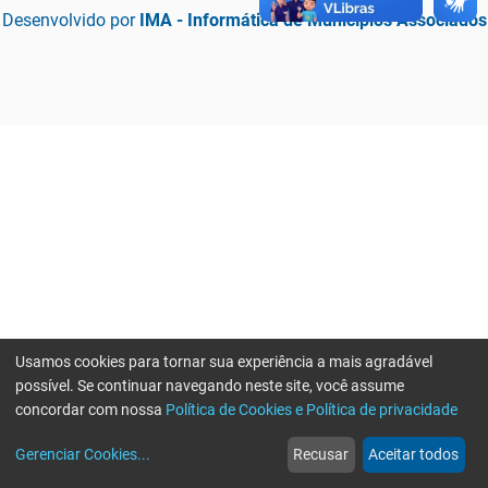
Desenvolvido por
IMA - Informática de Municípios Associados
Usamos cookies para tornar sua experiência a mais agradável
possível. Se continuar navegando neste site, você assume
concordar com nossa
Política de Cookies e Política de privacidade
home
build_circle
event
web
more_horiz
Erro ao enviar informações, por favor tente novamente
Gerenciar Cookies
...
Recusar
Aceitar todos
Início
Serviços
Eventos
Notícias
Mais