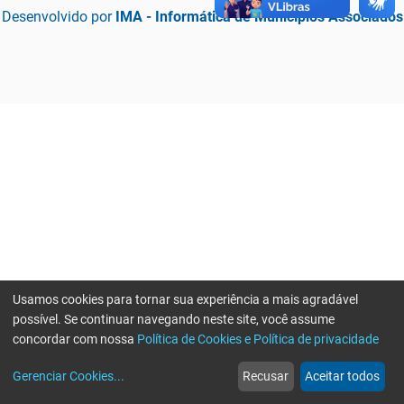
Desenvolvido por
IMA - Informática de Municípios Associados
Usamos cookies para tornar sua experiência a mais agradável
possível. Se continuar navegando neste site, você assume
concordar com nossa
Política de Cookies e Política de privacidade
home
build_circle
event
web
more_horiz
Erro ao enviar informações, por favor tente novamente
Gerenciar Cookies
...
Recusar
Aceitar todos
Início
Serviços
Eventos
Notícias
Mais