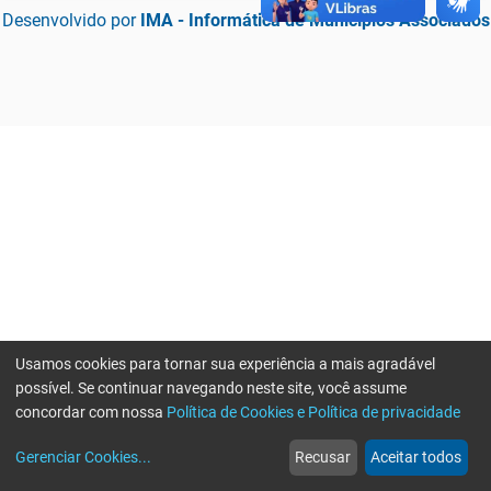
Desenvolvido por
IMA - Informática de Municípios Associados
Usamos cookies para tornar sua experiência a mais agradável
possível. Se continuar navegando neste site, você assume
concordar com nossa
Política de Cookies e Política de privacidade
home
build_circle
event
web
more_horiz
Erro ao enviar informações, por favor tente novamente
Gerenciar Cookies
...
Recusar
Aceitar todos
Início
Serviços
Eventos
Notícias
Mais