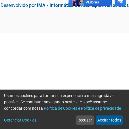
Desenvolvido por
IMA - Informática de Municípios Associados
Usamos cookies para tornar sua experiência a mais agradável
possível. Se continuar navegando neste site, você assume
concordar com nossa
Política de Cookies e Política de privacidade
home
build_circle
event
web
more_horiz
Erro ao enviar informações, por favor tente novamente
Gerenciar Cookies
...
Recusar
Aceitar todos
Início
Serviços
Eventos
Notícias
Mais